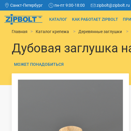
Санкт-Петербург
пн-пт 9:00-18:00
zipbolt@zipbolt.ru
КАТАЛОГ
КАК РАБОТАЕТ ZIPBOLT
ПРИ
Главная
Каталог крепежа
Деревянные заглушки
Дубовая заглушка н
МОЖЕТ ПОНАДОБИТЬСЯ