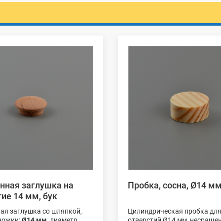
нная заглушка на
Пробка, сосна, Ø14 м
ие 14 мм, бук
ая заглушка со шляпкой,
Цилиндрическая пробка дл
ножки:
Ø14 мм
, диаметр
отверстий Ø14 мм, несраще