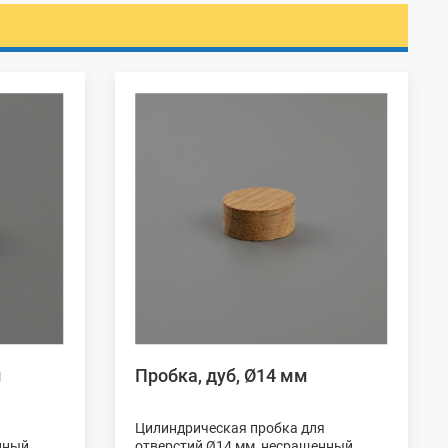
м
Пробка, дуб, Ø14 мм
я
Цилиндрическая пробка для
нный
отверстий Ø14 мм, несращенный