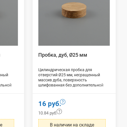
м
Пробка, дуб, Ø25 мм
я
Цилиндрическая пробка для
нный
отверстий Ø25 мм, несращенный
массив дуба, поверхность
ельной
шлифованная без дополнительной
обработки, упаковка:
50 шт
.
16 руб.
10.84 руб.
де
В наличии на складе