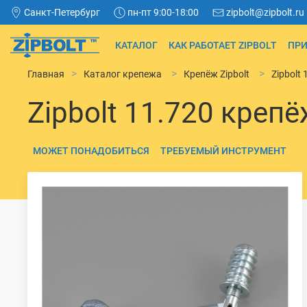
Санкт-Петербург
пн-пт 9:00-18:00
zipbolt@zipbolt.ru
КАТАЛОГ
КАК РАБОТАЕТ ZIPBOLT
ПРИ
Главная
Каталог крепежа
Крепёж Zipbolt
Zipbolt
Zipbolt 11.720 креп
МОЖЕТ ПОНАДОБИТЬСЯ
ТРЕБУЕМЫЙ ИНСТРУМЕНТ