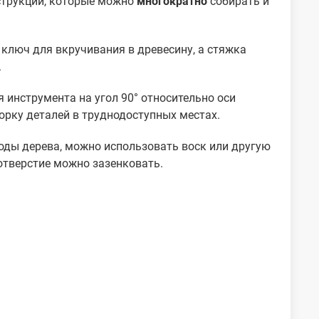
струкции, которые можно
многократно
собирать и
ключ для вкручивания в древесину, а стяжка
.
 инструмента на угол 90° относительно оси
борку деталей в труднодоступных местах.
оды дерева, можно использовать воск или другую
 отверстие можно зазенковать.