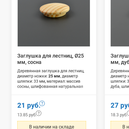
Заглушка для лестниц, Ø25
Заглуш
мм, сосна
мм, ду
Деревянная заглушка для лестниц,
Деревянн
диаметр ножки:
25 мм
, диаметр
диаметр 
шляпки: 33 мм
,
материал: массив
шляпки: 
сосны, шлифованная натуральная
дуба, шл
поверхность без дополнительной
поверхно
обработки.
обработк
21 руб.
27 ру
13.85 руб.
18.3 руб.
В наличии на складе
В 