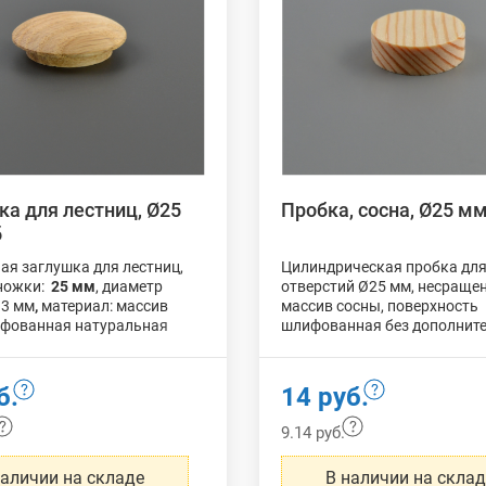
ка для лестниц, Ø25
Пробка, сосна, Ø25 м
б
ая заглушка для лестниц,
Цилиндрическая пробка дл
ножки:
25 мм
, диаметр
отверстий Ø25 мм, несраще
33 мм
,
материал: массив
массив сосны, поверхность
ифованная натуральная
шлифованная без дополнит
сть без дополнительной
обработки, упаковка:
50 шт
.
и, упаковка:
50 шт
.
б.
14 руб.
9.14 руб.
наличии на складе
В наличии на скла